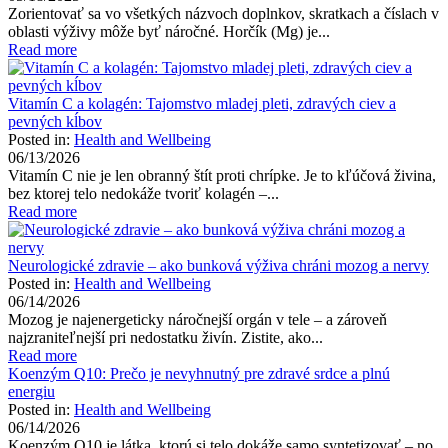
Zorientovať sa vo všetkých názvoch doplnkov, skratkach a číslach v
oblasti výživy môže byť náročné. Horčík (Mg) je...
Read more
Vitamín C a kolagén: Tajomstvo mladej pleti, zdravých ciev a
pevných kĺbov
Posted in:
Health and Wellbeing
06/13/2026
Vitamín C nie je len obranný štít proti chrípke. Je to kľúčová živina,
bez ktorej telo nedokáže tvoriť kolagén –...
Read more
Neurologické zdravie – ako bunková výživa chráni mozog a nervy
Posted in:
Health and Wellbeing
06/14/2026
Mozog je najenergeticky náročnejší orgán v tele – a zároveň
najzraniteľnejší pri nedostatku živín. Zistite, ako...
Read more
Koenzým Q10: Prečo je nevyhnutný pre zdravé srdce a plnú
energiu
Posted in:
Health and Wellbeing
06/14/2026
Koenzým Q10 je látka, ktorú si telo dokáže samo syntetizovať – no