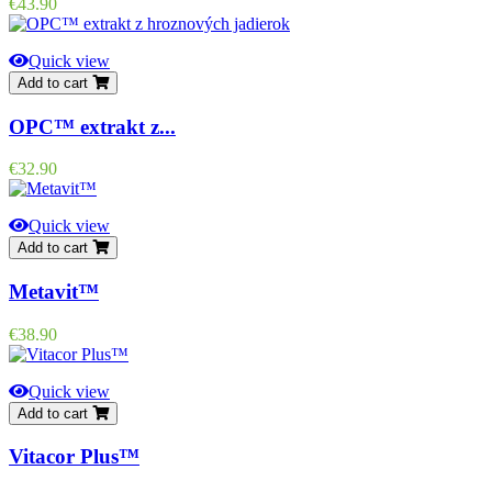
Price
€43.90
Quick view
Add to cart
OPC™ extrakt z...
Price
€32.90
Quick view
Add to cart
Metavit™
Price
€38.90
Quick view
Add to cart
Vitacor Plus™