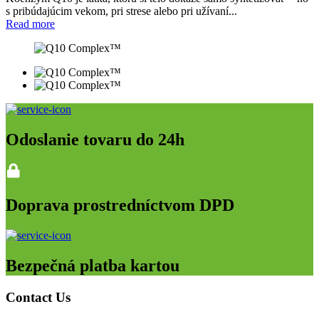
s pribúdajúcim vekom, pri strese alebo pri užívaní...
Read more
Odoslanie tovaru do 24h
Doprava prostredníctvom DPD
Bezpečná platba kartou
Contact Us