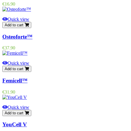
Price
€16.90
Quick view
Add to cart
Osteoforte™
Price
€37.90
Quick view
Add to cart
Femicell™
Price
€31.90
Quick view
Add to cart
YouCell V