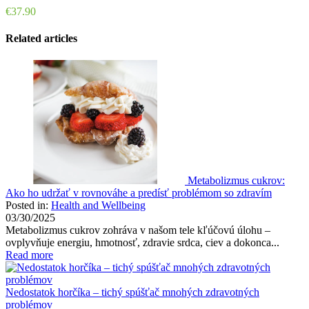
Price
€37.90
Related articles
Metabolizmus cukrov:
Ako ho udržať v rovnováhe a predísť problémom so zdravím
Posted in:
Health and Wellbeing
03/30/2025
Metabolizmus cukrov zohráva v našom tele kľúčovú úlohu –
ovplyvňuje energiu, hmotnosť, zdravie srdca, ciev a dokonca...
Read more
Nedostatok horčíka – tichý spúšťač mnohých zdravotných
problémov