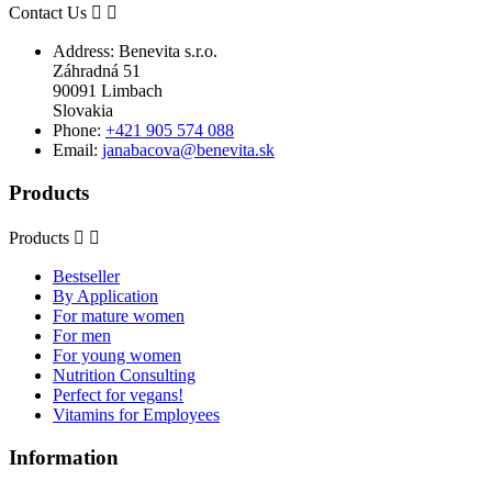
Contact Us


Address:
Benevita s.r.o.
Záhradná 51
90091 Limbach
Slovakia
Phone:
+421 905 574 088
Email:
janabacova@benevita.sk
Products
Products


Bestseller
By Application
For mature women
For men
For young women
Nutrition Consulting
Perfect for vegans!
Vitamins for Employees
Information