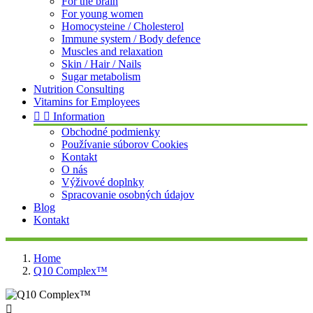
For the brain
For young women
Homocysteine / Cholesterol
Immune system / Body defence
Muscles and relaxation
Skin / Hair / Nails
Sugar metabolism
Nutrition Consulting
Vitamins for Employees


Information
Obchodné podmienky
Používanie súborov Cookies
Kontakt
O nás
Výživové doplnky
Spracovanie osobných údajov
Blog
Kontakt
Home
Q10 Complex™
