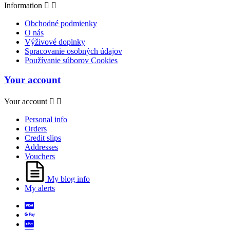
Information


Obchodné podmienky
O nás
Výživové doplnky
Spracovanie osobných údajov
Používanie súborov Cookies
Your account
Your account


Personal info
Orders
Credit slips
Addresses
Vouchers
My blog info
My alerts