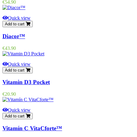
Price
€54.90
Quick view
Add to cart
Diacor™
Price
€43.90
Quick view
Add to cart
Vitamin D3 Pocket
Price
€20.90
Quick view
Add to cart
Vitamín C VitaCforte™