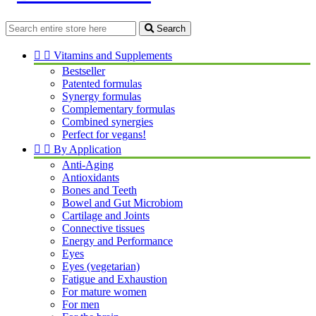
Search


Vitamins and Supplements
Bestseller
Patented formulas
Synergy formulas
Complementary formulas
Combined synergies
Perfect for vegans!


By Application
Anti-Aging
Antioxidants
Bones and Teeth
Bowel and Gut Microbiom
Cartilage and Joints
Connective tissues
Energy and Performance
Eyes
Eyes (vegetarian)
Fatigue and Exhaustion
For mature women
For men