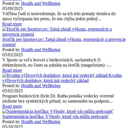
Posted in:
Health and Wellbeing
05/09/2025
Väčšina ľudí si neuvedomuje, že sa ich telo pomaly dostáva do
stavu vyčerpania len preto, že mu chýba jeden jediný...
Read more
Horčík pre športovcov: Tajná zbraň výkonu, regenerácie a prevencie
zranení
Posted in:
Health and Wellbeing
05/02/2025
V športe sa veľa hovorí o bielkovinách, sacharidoch či
elektrolytoch, no často sa zabúda na horčík (magnézium) –...
Read more
Kvalita
výživových doplnkov, ktorá má vedecký základ
Posted in:
Health and Wellbeing
05/02/2025
Program bunkových živín Dr. Ratha ponúka vedecky overené
zloženie bez syntetických prísad, so zameraním na podporu...
Read more
Suplementácia horčíka: Výhody, ktoré vás môžu prekvapiť
Posted in:
Health and Wellbeing
05/18/2025