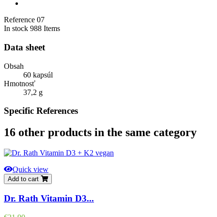
Reference
07
In stock
988 Items
Data sheet
Obsah
60 kapsúl
Hmotnosť
37,2 g
Specific References
16 other products in the same category
Quick view
Add to cart
Dr. Rath Vitamin D3...
Price