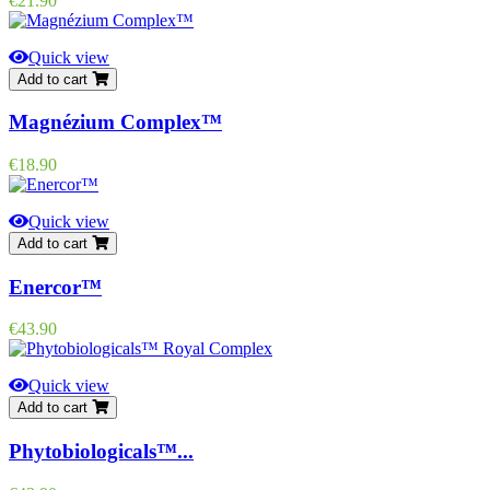
€21.90
Quick view
Add to cart
Magnézium Complex™
Price
€18.90
Quick view
Add to cart
Enercor™
Price
€43.90
Quick view
Add to cart
Phytobiologicals™...