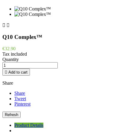


Q10 Complex™
€32.90
Tax included
Quantity

Add to cart
Share
Share
Tweet
Pinterest
Product Details