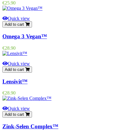
Price
€25.90
Quick view
Add to cart
Omega 3 Vegan™
Price
€28.90
Quick view
Add to cart
Lensivit™
Price
€28.90
Quick view
Add to cart
Zink-Selen Complex™