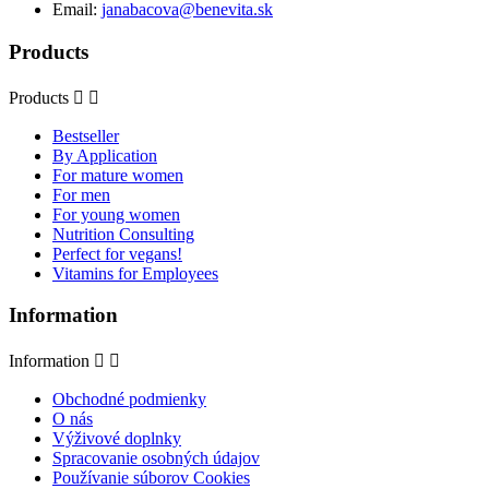
Email:
janabacova@benevita.sk
Products
Products


Bestseller
By Application
For mature women
For men
For young women
Nutrition Consulting
Perfect for vegans!
Vitamins for Employees
Information
Information


Obchodné podmienky
O nás
Výživové doplnky
Spracovanie osobných údajov
Používanie súborov Cookies