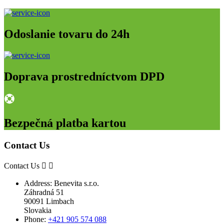
Odoslanie tovaru do 24h
Doprava prostredníctvom DPD
Bezpečná platba kartou
Contact Us
Contact Us


Address:
Benevita s.r.o.
Záhradná 51
90091 Limbach
Slovakia
Phone:
+421 905 574 088