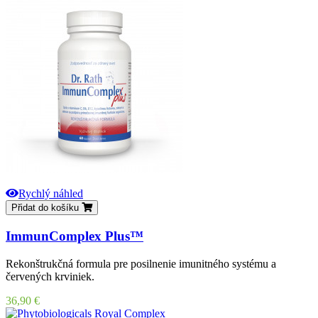
Rychlý náhled
Přidat do košíku
ImmunComplex Plus™
Rekonštrukčná formula pre posilnenie imunitného systému a
červených krviniek.
Cena
36,90 €