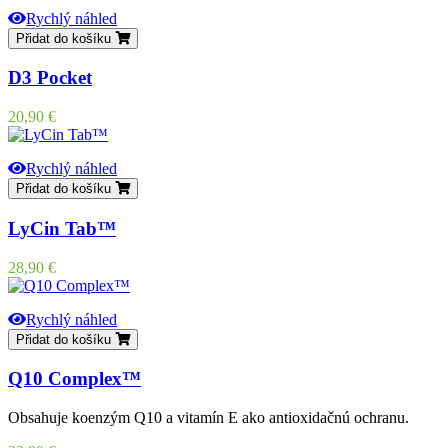
Rychlý náhled
Přidat do košíku
D3 Pocket
Cena
20,90 €
Rychlý náhled
Přidat do košíku
LyCin Tab™
Cena
28,90 €
Rychlý náhled
Přidat do košíku
Q10 Complex™
Obsahuje koenzým Q10 a vitamín E ako antioxidačnú ochranu.