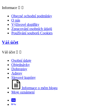
Informace


Obecné ochodní podmínky
O nás
Výživové doplňky
Zpracování osobních údajů
Používání souborů Cookies
Váš účet
Váš účet


Osobní údaje
Objednávky
Dobropisy
Adresy
Slevové kupóny
Informace o mém blogu
Moje oznámení