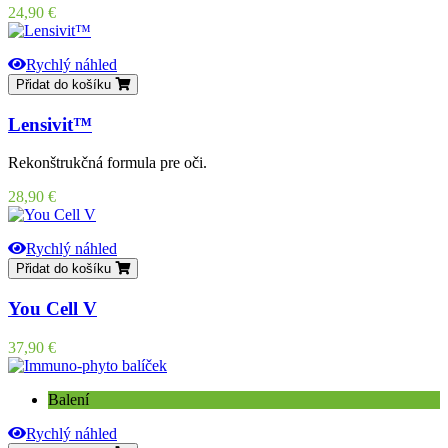
Cena
24,90 €
Rychlý náhled
Přidat do košíku
Lensivit™
Rekonštrukčná formula pre oči.
Cena
28,90 €
Rychlý náhled
Přidat do košíku
You Cell V
Cena
37,90 €
Balení
Rychlý náhled