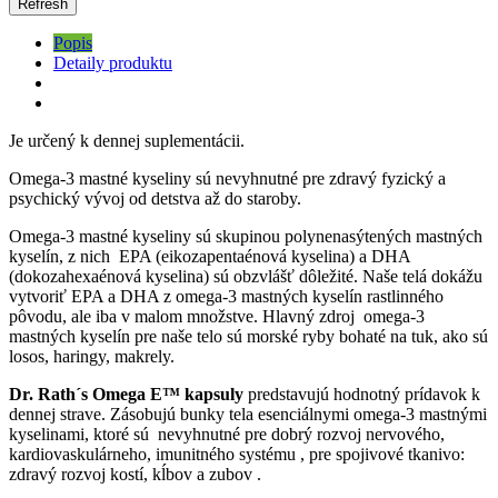
Popis
Detaily produktu
Je určený k dennej suplementácii.
Omega-3 mastné kyseliny sú nevyhnutné pre zdravý fyzický a
psychický vývoj od detstva až do staroby.
Omega-3 mastné kyseliny sú skupinou polynenasýtených mastných
kyselín, z nich EPA (eikozapentaénová kyselina) a DHA
(dokozahexaénová kyselina) sú obzvlášť dôležité. Naše telá dokážu
vytvoriť EPA a DHA z omega-3 mastných kyselín rastlinného
pôvodu, ale iba v malom množstve. Hlavný zdroj omega-3
mastných kyselín pre naše telo sú morské ryby bohaté na tuk, ako sú
losos, haringy, makrely.
Dr. Rath´s
Omega E™ kapsuly
predstavujú hodnotný prídavok k
dennej strave. Zásobujú bunky tela esenciálnymi omega-3 mastnými
kyselinami, ktoré sú nevyhnutné pre dobrý rozvoj nervového,
kardiovaskulárneho, imunitného systému , pre spojivové tkanivo:
zdravý rozvoj kostí, kĺbov a zubov .