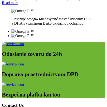
Read more
Obsahuje omega-3-nenasýtené mastné kyseliny EPA
a DHA s vitamínom E ako oxidačnou ochranou.
Odoslanie tovaru do 24h
Doprava prostredníctvom DPD
Bezpečná platba kartou
Contact Us