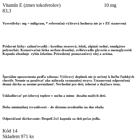
Vitamín E (zmes tokoferolov) 10 mg
83,3
Vysvetlivky: mg = miligram, * referenčná výživová hodnota nie je v EU stanovená
Prídavné látky:
zahusťovadlá : kyselina stearová, šelak, alginát sodný, emulgátor
polysorbát. Konzervačná látka sorban draselný, zvlhčovadlo glycerín a monoglycerid.
Kapsula obsahuje rybiu želatínu. Prirodzený pomarančový olej a aróma.
Špeciálne upozornenia podľa zákona:
Výživový doplnok nie je určený k liečbe ľudských
chorôb. Nesmie sa používať ako náhrada rozmanitej stravy. Ustanovená odporučená
denná dávka sa nesmie presiahnuť. Nevhodné pre deti, tehotné a dojčiace ženy.
Uskladňovať pri izbovej teplote v suchu a mimo dosahu malých detí.
Doba minimálnej trvanlivosti – do dátumu uvedeného na dne obalu.
Odporúčané dávkovanie: Dospelí 2x1 kapsula za deň počas jedla.
Kód
14
Skladem
971 ks