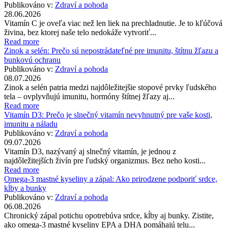
Publikováno v:
Zdraví a pohoda
28.06.2026
Vitamín C je oveľa viac než len liek na prechladnutie. Je to kľúčová
živina, bez ktorej naše telo nedokáže vytvoriť...
Read more
Zinok a selén: Prečo sú nepostrádateľné pre imunitu, štítnu žľazu a
bunkovú ochranu
Publikováno v:
Zdraví a pohoda
08.07.2026
Zinok a selén patria medzi najdôležitejšie stopové prvky ľudského
tela – ovplyvňujú imunitu, hormóny štítnej žľazy aj...
Read more
Vitamín D3: Prečo je slnečný vitamín nevyhnutný pre vaše kosti,
imunitu a náladu
Publikováno v:
Zdraví a pohoda
09.07.2026
Vitamín D3, nazývaný aj slnečný vitamín, je jednou z
najdôležitejších živín pre ľudský organizmus. Bez neho kosti...
Read more
Omega-3 mastné kyseliny a zápal: Ako prirodzene podporiť srdce,
kĺby a bunky
Publikováno v:
Zdraví a pohoda
06.08.2026
Chronický zápal potichu opotrebúva srdce, kĺby aj bunky. Zistite,
ako omega-3 mastné kyseliny EPA a DHA pomáhajú telu...