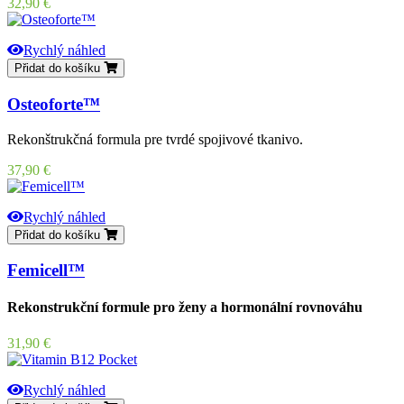
Cena
32,90 €
Rychlý náhled
Přidat do košíku
Osteoforte™
Rekonštrukčná formula pre tvrdé spojivové tkanivo.
Cena
37,90 €
Rychlý náhled
Přidat do košíku
Femicell™
Rekonstrukční formule pro ženy a hormonální rovnováhu
Cena
31,90 €
Rychlý náhled