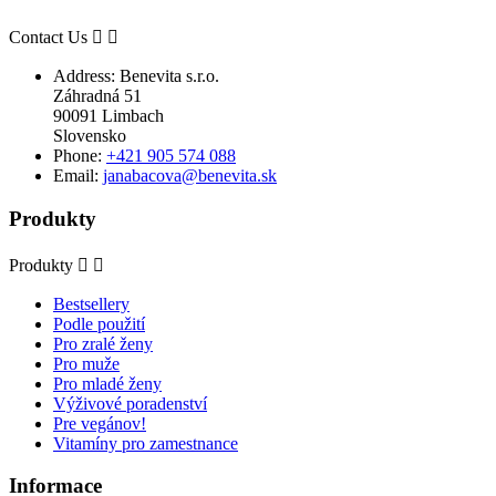
Contact Us


Address:
Benevita s.r.o.
Záhradná 51
90091 Limbach
Slovensko
Phone:
+421 905 574 088
Email:
janabacova@benevita.sk
Produkty
Produkty


Bestsellery
Podle použití
Pro zralé ženy
Pro muže
Pro mladé ženy
Výživové poradenství
Pre vegánov!
Vitamíny pro zamestnance
Informace