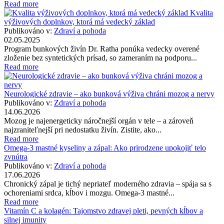
Read more
Kvalita
výživových doplnkov, ktorá má vedecký základ
Publikováno v:
Zdraví a pohoda
02.05.2025
Program bunkových živín Dr. Ratha ponúka vedecky overené
zloženie bez syntetických prísad, so zameraním na podporu...
Read more
Neurologické zdravie – ako bunková výživa chráni mozog a nervy
Publikováno v:
Zdraví a pohoda
14.06.2026
Mozog je najenergeticky náročnejší orgán v tele – a zároveň
najzraniteľnejší pri nedostatku živín. Zistite, ako...
Read more
Omega-3 mastné kyseliny a zápal: Ako prirodzene upokojiť telo
zvnútra
Publikováno v:
Zdraví a pohoda
17.06.2026
Chronický zápal je tichý nepriateľ moderného zdravia – spája sa s
ochoreniami srdca, kĺbov i mozgu. Omega-3 mastné...
Read more
Vitamín C a kolagén: Tajomstvo zdravej pleti, pevných kĺbov a
silnej imunity