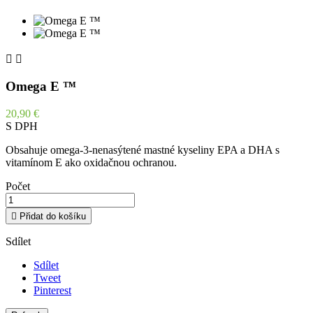


Omega E ™
20,90 €
S DPH
Obsahuje omega-3-nenasýtené mastné kyseliny EPA a DHA s
vitamínom E ako oxidačnou ochranou.
Počet

Přidat do košíku
Sdílet
Sdílet
Tweet
Pinterest