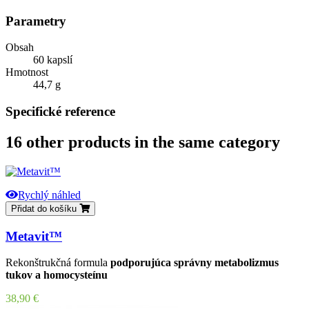
Parametry
Obsah
60 kapslí
Hmotnost
44,7 g
Specifické reference
16 other products in the same category
Rychlý náhled
Přidat do košíku
Metavit™
Rekonštrukčná formula
podporujúca správny metabolizmus
tukov a homocysteínu
Cena
38,90 €