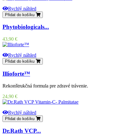
Rychlý náhled
Přidat do košíku
Phytobiologicals...
Cena
43,90 €
Rychlý náhled
Přidat do košíku
Illioforte™
Rekonštrukčná formula pre zdravé trávenie.
Cena
24,90 €
Rychlý náhled
Přidat do košíku
Dr.Rath VCP...