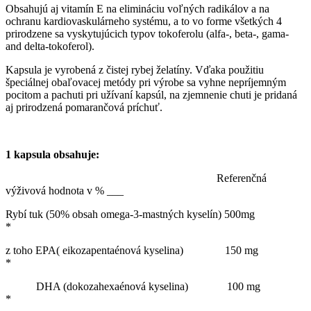
Obsahujú aj vitamín E na elimináciu voľných radikálov a na
ochranu kardiovaskulárneho systému, a to vo forme všetkých 4
prirodzene sa vyskytujúcich typov tokoferolu (alfa-, beta-, gama-
and delta-tokoferol).
Kapsula je vyrobená z čistej rybej želatíny. Vďaka použitiu
špeciálnej obaľovacej metódy pri výrobe sa vyhne nepríjemným
pocitom a pachuti pri užívaní kapsúl, na zjemnenie chuti je pridaná
aj prirodzená pomarančová príchuť.
1 kapsula obsahuje:
Referenčná
výživová hodnota v % ___
Rybí tuk (50% obsah omega-3-mastných kyselín) 500mg
*
z toho EPA( eikozapentaénová kyselina) 150 mg
*
DHA (dokozahexaénová kyselina) 100 mg
*