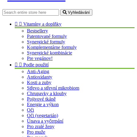
Vyhledávání


Vitamíny a doplňky
Bestsellery
Patentované formuly
Synergické formuly
Komplementárne formuly
Synergické kombinácie
Pre vegánov!


Podle použití
Anti-Aging
Antioxidanty
Kosti a zuby
Střevo a střevní mikrobiom
Chrupavky a klouby
Pojivové tkáně
Energie a výkon
Oči
Oči (vegetarián)
Únava a vyčerpání
Pro zralé ženy
Pro muže