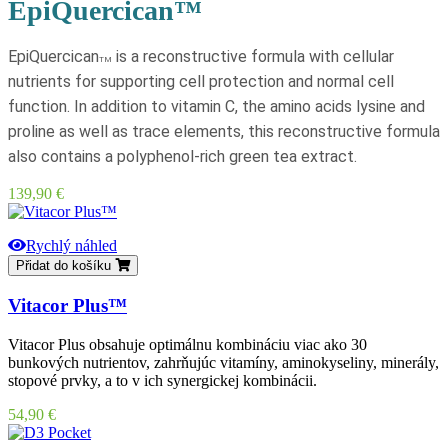
EpiQuercican™
EpiQuercican
is a reconstructive formula with cellular
TM
nutrients for supporting cell protection and normal cell
function. In addition to vitamin C, the amino acids lysine and
proline as well as trace elements, this reconstructive formula
also contains a polyphenol-rich green tea extract.
Cena
139,90 €
Rychlý náhled
Přidat do košíku
Vitacor Plus™
Vitacor Plus obsahuje optimálnu kombináciu viac ako 30
bunkových nutrientov, zahrňujúc vitamíny, aminokyseliny, minerály,
stopové prvky, a to v ich synergickej kombinácii.
Cena
54,90 €