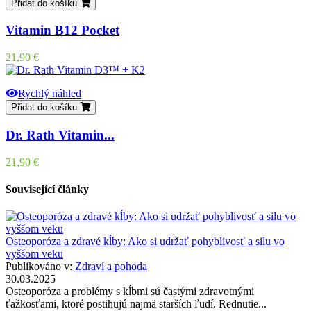
Přidat do košíku
Vitamin B12 Pocket
Cena
21,90 €
Rychlý náhled
Přidat do košíku
Dr. Rath Vitamin...
Cena
21,90 €
Související články
Osteoporóza a zdravé kĺby: Ako si udržať pohyblivosť a silu vo
vyššom veku
Publikováno v:
Zdraví a pohoda
30.03.2025
Osteoporóza a problémy s kĺbmi sú častými zdravotnými
ťažkosťami, ktoré postihujú najmä starších ľudí. Rednutie...