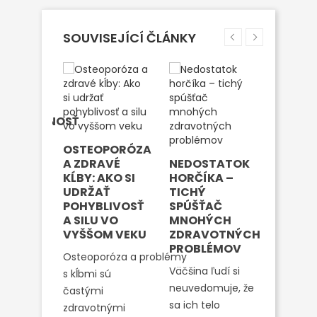
SOUVISEJÍCÍ ČLÁNKY
A A
 AKO
IŤ
YSCHOPNOSŤ
COU
OSTEOPORÓZA
VEJ
A ZDRAVÉ
NEDOSTATOK
KĹBY: AKO SI
HORČÍKA –
HORČÍK
UDRŽAŤ
TICHÝ
ŠPORT
ý systém
POHYBLIVOSŤ
SPÚŠŤAČ
TAJNÁ
rva linia
A SILU VO
MNOHÝCH
VÝKON
VYŠŠOM VEKU
ZDRAVOTNÝCH
REGEN
 a jeho
PROBLÉMOV
A PREV
i od
Osteoporóza a problémy
ZRANE
 vyzive
Väčšina ľudí si
s kĺbmi sú
ovej
V športe
neuvedomuje, že
častými
inok,
hovorí o
sa ich telo
zdravotnými