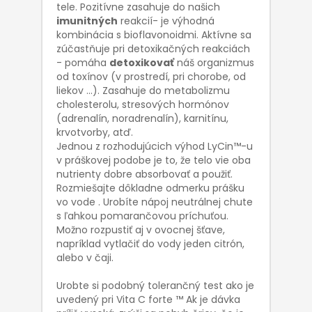
tele. Pozitívne zasahuje do našich
imunitných
reakcií- je výhodná
kombinácia s bioflavonoidmi. Aktívne sa
zúčastňuje pri detoxikačných reakciách
- pomáha
detoxikovať
náš organizmus
od toxínov (v prostredí, pri chorobe, od
liekov ...). Zasahuje do metabolizmu
cholesterolu, stresových hormónov
(adrenalín, noradrenalín), karnitínu,
krvotvorby, atď.
Jednou z rozhodujúcich výhod LyCin™-u
v práškovej podobe je to, že telo vie oba
nutrienty dobre absorbovať a použiť.
Rozmiešajte dôkladne odmerku prášku
vo vode . Urobíte nápoj neutrálnej chute
s ľahkou pomarančovou príchuťou.
Možno rozpustiť aj v ovocnej šťave,
napríklad vytlačiť do vody jeden citrón,
alebo v čaji.
Urobte si podobný tolerančný test ako je
uvedený pri Vita C forte ™ Ak je dávka