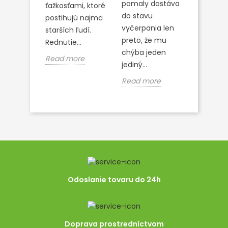
bielkovi
pomaly dostáva
ťažkosťami, ktoré
sacharid
do stavu
re
postihujú najmä
elektrol
vyčerpania len
starších ľudí.
často s
preto, že mu
Rednutie...
na horčí
chýba jeden
Read more
(magnéz
jediný...
Read m
Read more
Odoslanie tovaru do 24h
Doprava prostredníctvom