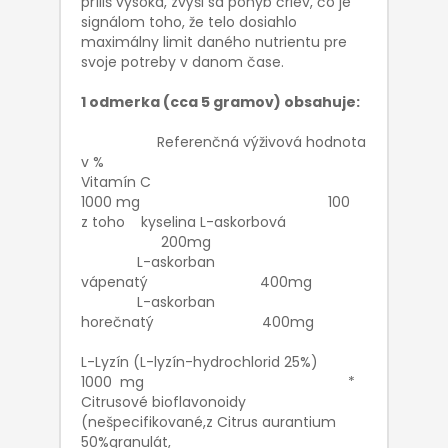
príliš vysoká, zvýši sa pohyb čriev, čo je
signálom toho, že telo dosiahlo
maximálny limit daného nutrientu pre
svoje potreby v danom čase.
1 odmerka (cca 5 gramov) obsahuje:
Referenčná výživová hodnota
v %
Vitamín C
1000 mg 100
z toho kyselina L-askorbová
200mg
L-askorban
vápenatý 400mg
L-askorban
horečnatý 400mg
L-Lyzín (L-lyzín-hydrochlorid 25%)
1000 mg *
Citrusové bioflavonoidy
(nešpecifikované,z Citrus aurantium
50%granulát,