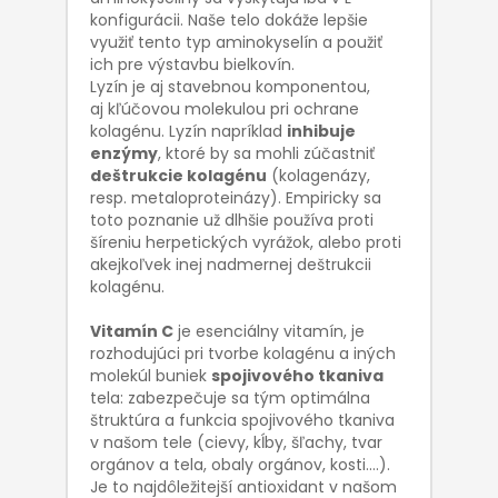
konfigurácii. Naše telo dokáže lepšie
využiť tento typ aminokyselín a použiť
ich pre výstavbu bielkovín.
Lyzín je aj stavebnou komponentou,
aj kľúčovou molekulou pri ochrane
kolagénu. Lyzín napríklad
inhibuje
enzýmy
, ktoré by sa mohli zúčastniť
deštrukcie kolagénu
(kolagenázy,
resp. metaloproteinázy). Empiricky sa
toto poznanie už dlhšie používa proti
šíreniu herpetických vyrážok, alebo proti
akejkoľvek inej nadmernej deštrukcii
kolagénu.
Vitamín C
je esenciálny vitamín, je
rozhodujúci pri tvorbe kolagénu a iných
molekúl buniek
spojivového tkaniva
tela: zabezpečuje sa tým optimálna
štruktúra a funkcia spojivového tkaniva
v našom tele (cievy, kĺby, šľachy, tvar
orgánov a tela, obaly orgánov, kosti....).
Je to najdôležitejší antioxidant v našom