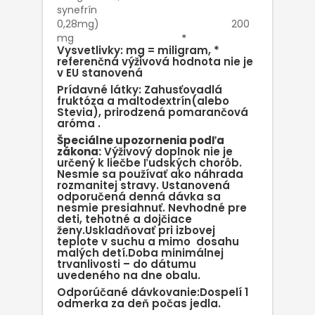
synefrín
0,28mg) 200
mg
*
Vysvetlivky: mg = miligram, *
referenčná výživová hodnota nie je
v EU stanovená
Prídavné látky: Zahusťovadlá
fruktóza a maltodextrín(alebo
Stevia), prirodzená pomarančová
aróma .
Špeciálne upozornenia podľa
zákona:
Výživový doplnok nie je
určený k liečbe ľudských chorôb.
Nesmie sa používať ako náhrada
rozmanitej stravy. Ustanovená
odporučená denná dávka sa
nesmie presiahnuť. Nevhodné pre
deti, tehotné a dojčiace
ženy.Uskladňovať pri izbovej
teplote v suchu a mimo dosahu
malých detí.Doba minimálnej
trvanlivosti – do dátumu
uvedeného na dne obalu.
Odporúčané dávkovanie:Dospelí 1
odmerka za deň počas jedla.