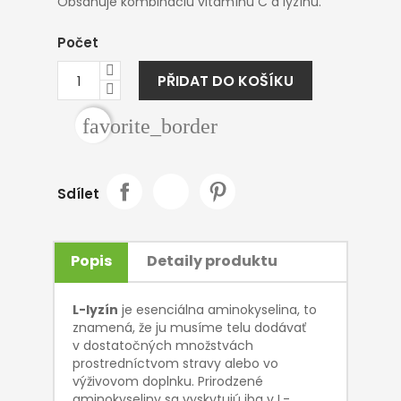
Obsahuje kombináciu vitamínu C a lyzínu.
Počet
PŘIDAT DO KOŠÍKU
favorite_border
Sdílet
Popis
Detaily produktu
L-lyzín
je esenciálna aminokyselina, to
znamená, že ju musíme telu dodávať
v dostatočných množstvách
prostredníctvom stravy alebo vo
výživovom doplnku. Prirodzené
aminokyseliny sa vyskytujú iba v L-