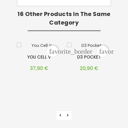
16 Other Products In The Same
Category
favorite_border
favorite_b
YOU CELL V
D3 POCKET
Cena
Cena
37,90 €
20,90 €
VI