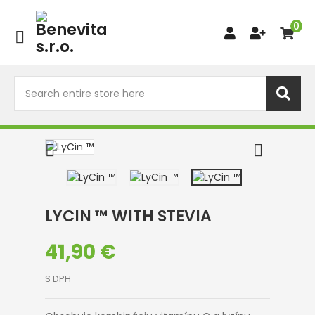
0



LYCIN ™ WITH STEVIA
41,90 €
S DPH